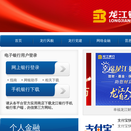
首页
龙行风貌
龙行党建
网络金融
普
电子银行用户登录
网上银行登录
指南
网银助手
相关下载
手机银行下载
请从各平台官方应用商店下载龙江银行手机
银行客户端，勿信第三方网站。
喜报首日热销5000万
幸福龙江财
支付宝
个人金融
支付宝快