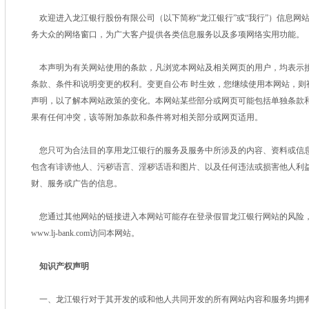
欢迎进入龙江银行股份有限公司（以下简称“龙江银行”或“我行”）信息网
务大众的网络窗口，为广大客户提供各类信息服务以及多项网络实用功能。
本声明为有关网站使用的条款，凡浏览本网站及相关网页的用户，均表示
条款、条件和说明变更的权利。变更自公布 时生效，您继续使用本网站，则
声明，以了解本网站政策的变化。本网站某些部分或网页可能包括单独条款和
果有任何冲突，该等附加条款和条件将对相关部分或网页适用。
您只可为合法目的享用龙江银行的服务及服务中所涉及的内容、资料或信
包含有诽谤他人、污秽语言、淫秽话语和图片、以及任何违法或损害他人利
财、服务或广告的信息。
您通过其他网站的链接进入本网站可能存在登录假冒龙江银行网站的风险
www.lj-bank.com访问本网站。
知识产权声明
一、龙江银行对于其开发的或和他人共同开发的所有网站内容和服务均拥