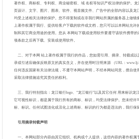
著作权、商标权、专利权、商业秘密权、域 名权等知识产权法律的保护。龙
页设计、文字、图片、图表、软件、视音频文件、广告中的全部内容以及龙江
均受上述相关法律的保护。您不得复制或在非我行网站所属的服务器上做镜像
上著作权属于我行、提供给客户下载的软件或文档，您只可以以本网站允许
制和其它商业用途的使用。您从 本网站下载或使用软件要遵守该软件携带的
项条款之后再下载、安装或使用软件。
二、对于本网 站上著作权属于我行的作品，您如需引用、摘录、转载或以
录或引述应确保反映原文的真实含义，并在使用时注明来源 （URL：www.lj-
任何违反国家有关法律法规，不遵守本网站声明，不经本网站同意，擅自使用
采取法律措施追究其责任的权利。
三、我行特别指出：龙江银行logo、“龙江银行”以及其它任何 用来标识
它可视性标识，都是属于我行所有的商标、标识，均受法律保护。您未经许可
标、标识。任何试图淡化或丑化上述商标、标识的行为都是违法的，我行保
引用摘录转载声明
一、本网站部分内容由其它组织、机构或个人提供，这些内容的著作权属