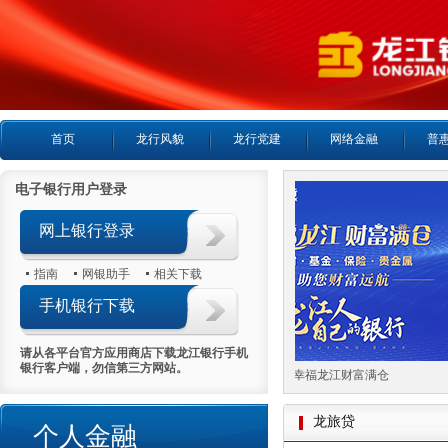
首页
龙行风貌
龙行党建
网络金融
普
电子银行用户登录
网上银行登录
指南
网银助手
相关下载
手机银行下载
请从各平台官方应用商店下载龙江银行手机
银行客户端，勿信第三方网站。
喜报首日热销5000万
幸福龙江财富满仓
龙旅贷
个人金融