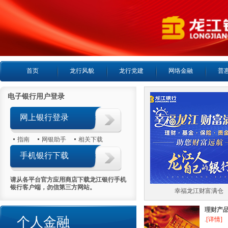
首页
龙行风貌
龙行党建
网络金融
普
电子银行用户登录
网上银行登录
指南
网银助手
相关下载
手机银行下载
请从各平台官方应用商店下载龙江银行手机
银行客户端，勿信第三方网站。
喜报首日热销5000万
幸福龙江财富满仓
理财产
个人金融
.
[详情]