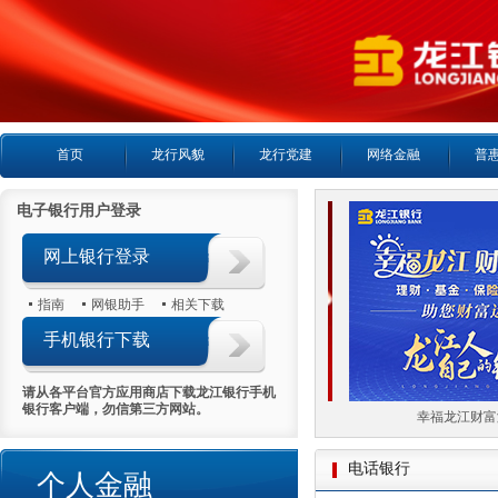
首页
龙行风貌
龙行党建
网络金融
普
电子银行用户登录
网上银行登录
指南
网银助手
相关下载
手机银行下载
请从各平台官方应用商店下载龙江银行手机
银行客户端，勿信第三方网站。
喜报首日热销5000万
幸福龙江财富满
电话银行
个人金融