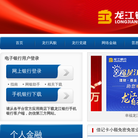
首页
龙行风貌
龙行党建
网络金融
普
电子银行用户登录
网上银行登录
指南
网银助手
相关下载
手机银行下载
请从各平台官方应用商店下载龙江银行手机
银行客户端，勿信第三方网站。
喜报首日热销5000万
幸福龙江
借记卡小额免密免签
个人金融