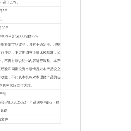
不高于20%。
1月5日
天
月29日
×95%＋沪深300指数×5%
表现将随市场波动，具有不确定性。理财
收益变动，不定期调整业绩比较基准，如
公告，不再对原说明书内容进行调整。本产
资经验和同期投资市场情况对本产品设立
际收益，不代表本机构对本理财产品的任
本机构实际支付为准。
产品
LX2025022）产品说明书(R2（稳
-龙信
售文件