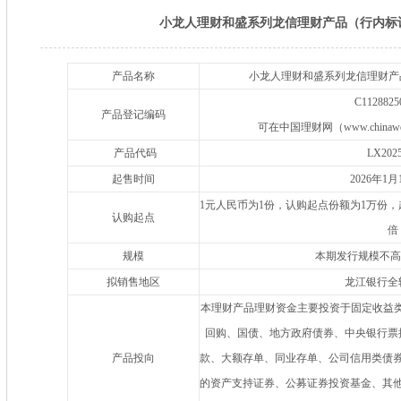
小龙人理财和盛系列龙信理财产品（行内标识码L
产品名称
小龙人理财和盛系列龙信理财产品（
C1128825
产品登记编码
可在中国理财网（www.chinawe
产品代码
LX202
起售时间
2026年1
1元人民币为1份，认购起点份额为1万份
认购起点
倍
规模
本期发行规模不高
拟销售地区
龙江银行全
本理财产品理财资金主要投资于固定收益类
回购、国债、地方政府债券、中央银行票
产品投向
款、大额存单、同业存单、公司信用类债
的资产支持证券、公募证券投资基金、其