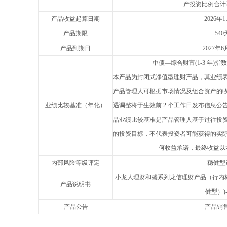
产投资比例合计
产品收益起算日期
2026年
产品期限
540
产品到期日
2027年6
中债—综合财富(1-3 年)指数
本产品为封闭式净值型理财产品，其业绩
产品管理人可根据市场情况及组合资产的
业绩比较基准（年化）
遇调整将于生效前 2 个工作日发布信息
品业绩比较基准是产品管理人基于过往投
的投资目标，不代表投资者可能获得的实
何收益承诺，最终收益以
内部风险等级评定
稳健型
小龙人理财和盛系列龙信理财产品（行内标识码
产品说明书
健型）)
产品公告
产品销