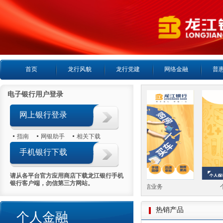
首页
龙行风貌
龙行党建
网络金融
普
电子银行用户登录
网上银行登录
指南
网银助手
相关下载
手机银行下载
请从各平台官方应用商店下载龙江银行手机
银行客户端，勿信第三方网站。
人房产抵押贷款
个人循环授信业务
个
热销产品
个人金融