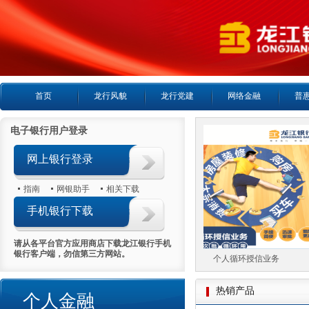
首页
龙行风貌
龙行党建
网络金融
普
电子银行用户登录
网上银行登录
指南
网银助手
相关下载
手机银行下载
请从各平台官方应用商店下载龙江银行手机
银行客户端，勿信第三方网站。
个人房产抵押贷款
个人循环授信业务
热销产品
个人金融