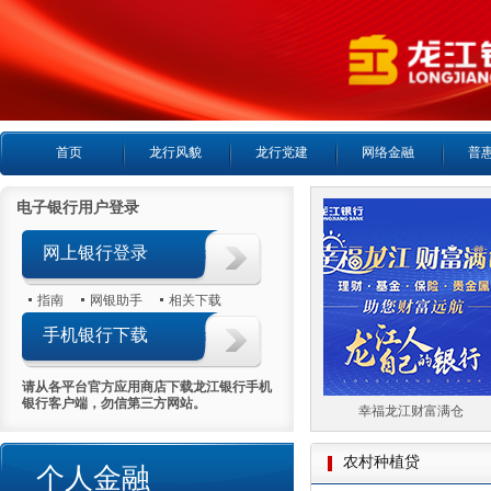
首页
龙行风貌
龙行党建
网络金融
普
电子银行用户登录
网上银行登录
指南
网银助手
相关下载
手机银行下载
请从各平台官方应用商店下载龙江银行手机
银行客户端，勿信第三方网站。
喜报首日热销5000万
幸福龙江财富满仓
农村种植贷
个人金融